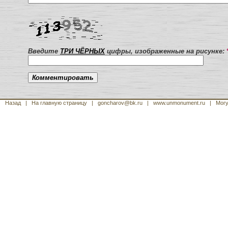
Введите
ТРИ ЧЁРНЫХ
цифры, изображенные на рисунке:
Назад
|
На главную страницу
| goncharov@bk.ru
| www.unmonument.ru
|
Могу