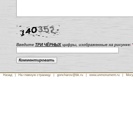
Введите
ТРИ ЧЁРНЫХ
цифры, изображенные на рисунке:
Назад
|
На главную страницу
| goncharov@bk.ru
| www.unmonument.ru
|
Могу