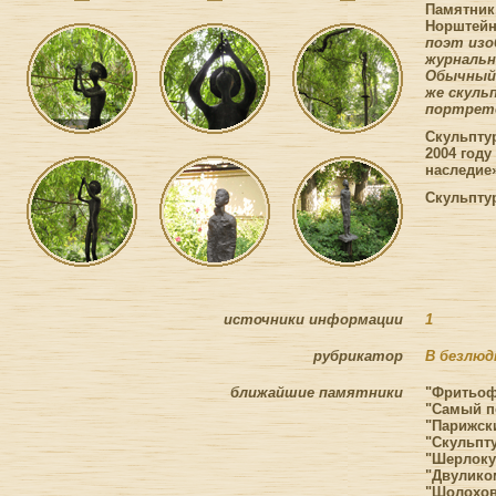
Памятник
Норштейн
поэт изо
журнальн
Обычный 
же скуль
портрет
Скульпту
2004 год
наследие»
Скульптур
источники информации
1
рубрикатор
В безлюд
ближайшие памятники
"Фритьоф
"Самый п
"Парижски
"Скульпт
"Шерлоку 
"Двуликом
"Шолохов