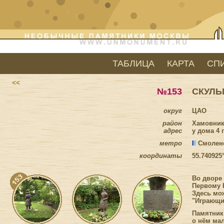
ТАБЛИЦА
КАРТА
СП
<<
№153
СКУЛЬ
округ
ЦАО
район
Хамовни
адрес
у дома 4
метро
I
I
Смолен
координаты
55.740925
Во дворе
Первому 
Здесь мож
"Играющи
Памятник 
о нём мал