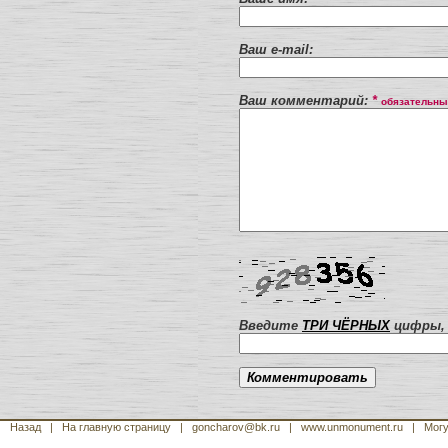
Ваш e-mail:
Ваш комментарий:
*
обязательны
Введите
ТРИ ЧЁРНЫХ
цифры, 
Назад
|
На главную страницу
| goncharov@bk.ru
| www.unmonument.ru
|
Могу