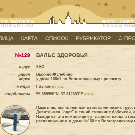
ЛИЦА
КАРТА
СПИСОК
РУБРИКАТОР
О ПР
№129
ВАЛЬС ЗДОРОВЬЯ
округ
ЗАО
район
Выхино-Жулебино
адрес
у дома 168с1 по Волгоградскому проспекту
метро
I
Выхино
3.0 км
координаты
55.689996°N, 37.812603°E
(G)
(Я)
Памятник, выполненный из металлических труб, 
Джентльмен "одет" в синий смокинг с бабочкой, а 
Находится эта композиция у главного входа в го
расположенном в доме №168 по Волгоградскому 