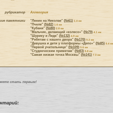
рубрикатор
Аллегория
шие памятники
"Ленин на Николае" (
№61
)
1.4 км
"Пчеле" (
№82
)
1.6 км
"Кубани" (
№80
)
2.8 км
"Мальчик, делающий «колесо»" (
№79
)
4.1 км
"Шурику и Лиде" (
№132
)
4.9 км
"Ребятам с нашего двора" (
№170
)
5.2 км
"Девушка и дети у платформы «Депо»" (
№85
)
5.4 к
"Первой учительнице" (
№109
)
5.6 км
"Студенческим приметам" (
№83
)
5.8 км
"Самая низкая точка Москвы" (
№141
)
7.3 км
ожете стать первым!
нтарий: