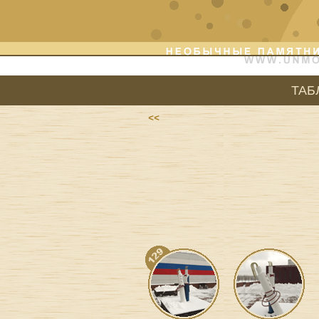
ТАБ
<<