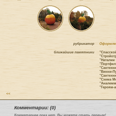
рубрикатор
Оформле
ближайшие памятники
"Спасской
"Стройот
"Наталии 
"Портфел
"Сантехни
"Винни-Пу
"Сантехни
"Схема Мо
"Аналемм
"Героям-
<<
Комментарии: (0)
Комметариев пока нет. Вы можете стать первым!