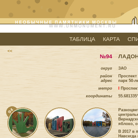
ТАБЛИЦА
КАРТА
СП
<<
№94
ЛАДОН
округ
ЗАО
район
Проспект
адрес
парк 50-л
метро
I
Проспек
координаты
55.681335
Разноцве
центральн
Вернадско
яблоко, 
В 2017 в
Навсегда 