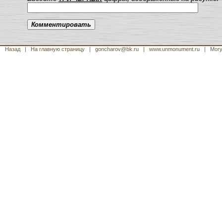
Назад
|
На главную страницу
| goncharov@bk.ru
| www.unmonument.ru
|
Могу