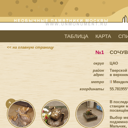
ТАБЛИЦА
КАРТА
СП
<< на главную страницу
№1
СОЧУВ
округ
ЦАО
район
Тверской
адрес
в верхне
метро
I
I
Мендел
координаты
55.781955
В последн
станции 
посвящён
Выбор ме
подземно
Мальчик,