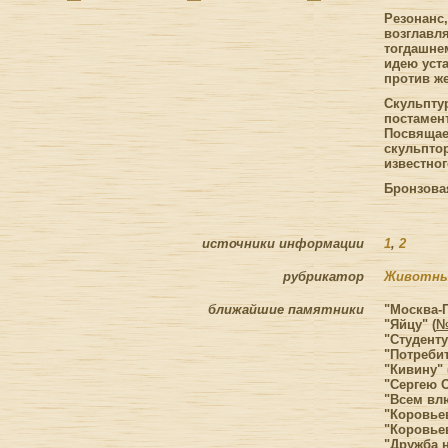
Резонанс
возглавл
тогдашне
идею уст
против ж
Скульпту
постамент
Посвящае
скульптор
известног
Бронзова
источники информации
1
,
2
рубрикатор
Животны
ближайшие памятники
"Москва-П
"Яйцу" (
№
"Студенту
"Потреби
"Кивину" 
"Сергею О
"Всем вл
"Коровьев
"Коровьев
"Дружба 