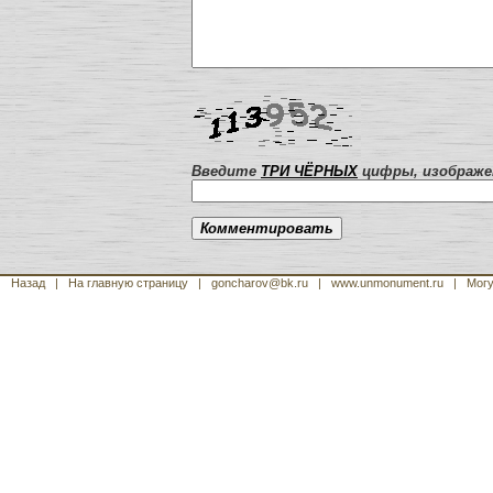
Введите
ТРИ ЧЁРНЫХ
цифры, изображен
Назад
|
На главную страницу
| goncharov@bk.ru
| www.unmonument.ru
|
Могу